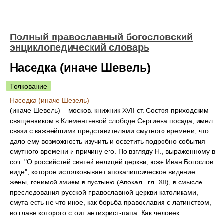
Полный православный богословский
энциклопедический словарь
Наседка (иначе Шевель)
Толкование
Наседка (иначе Шевель)
(иначе Шевель) – москов. книжник XVII ст. Состоя приходским
священником в Клементьевой слободе Сергиева посада, имел
связи с важнейшими представителями смутного времени, что
дало ему возможность изучить и осветить подробно события
смутного времени и причину его. По взгляду Н., выраженному в
соч. "О российстей святей велицей церкви, юже Иван Богослов
виде", которое истолковывает апокалипсическое видение
жены, гонимой змием в пустыню (Апокал., гл. XII), в смысле
преследования русской православной церкви католиками,
смута есть не что иное, как борьба православия с латинством,
во главе которого стоит антихрист-папа. Как человек