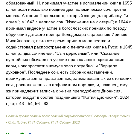
образованный, Н. принимал участие в исправлении книг в 1655
г.; написал несколько позднее два полемических соч. против
монаха Антония Подольского, который защищал прибавку: "и
огнем"; в 1642 г. написал соч. "Изложение на лютеры"; в 1644 г.
принимал видное участие в богословских прениях по поводу
обручения датского принца Вольдемара с царевною Ириною
Михайловною; в это же время принял монашество и
содействовал распространению печатания книг на Руси; в 1645
г., напр., два сочинения: "Сын церковный", или "Сказание
нужнейших обычаев на учение православные христианские
веры, новопросветившемуся зело потребно" и "Зерцало
духовное". Последнее соч. есть сборник наставлений,
преимущественно нравственных, заимствованных из отеческих
соч., расположенных в алфавитном порядке; и, наконец, ему
же принадлежит записка о жизни преподобного Дионисия,
которая входит в состав позднейшего "Жития Дионисия", 1824
г., стр. 43 - 54, 56 - 83.
Полный православный богословский энциклопедический словарь. В двух томах.
- Спб.: Изд-во П. П. Сойкина
.
П. П. Сойкин
.
1913
.