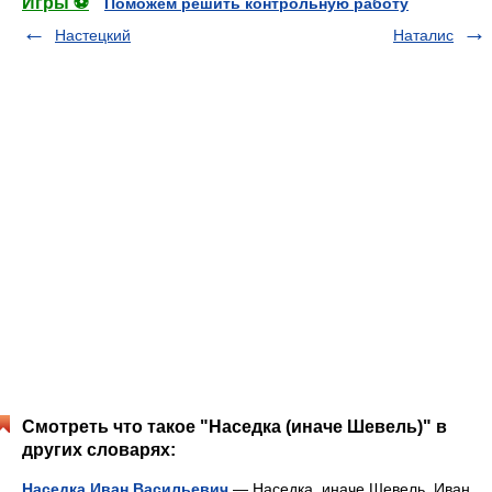
Игры ⚽
Поможем решить контрольную работу
Настецкий
Наталис
Смотреть что такое "Наседка (иначе Шевель)" в
других словарях:
Наседка Иван Васильевич
— Наседка, иначе Шевель, Иван