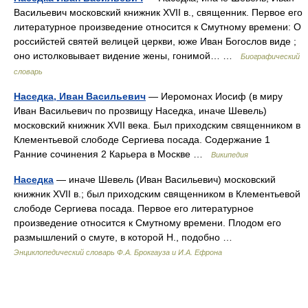
Васильевич московский книжник XVII в., священник. Первое его
литературное произведение относится к Смутному времени: О
российстей святей велицей церкви, юже Иван Богослов виде ;
оно истолковывает видение жены, гонимой… …
Биографический
словарь
Наседка, Иван Васильевич
— Иеромонах Иосиф (в миру
Иван Васильевич по прозвищу Наседка, иначе Шевель)
московский книжник XVII века. Был приходским священником в
Клементьевой слободе Сергиева посада. Содержание 1
Ранние сочинения 2 Карьера в Москве …
Википедия
Наседка
— иначе Шевель (Иван Васильевич) московский
книжник XVII в.; был приходским священником в Клементьевой
слободе Сергиева посада. Первое его литературное
произведение относится к Смутному времени. Плодом его
размышлений о смуте, в которой Н., подобно …
Энциклопедический словарь Ф.А. Брокгауза и И.А. Ефрона